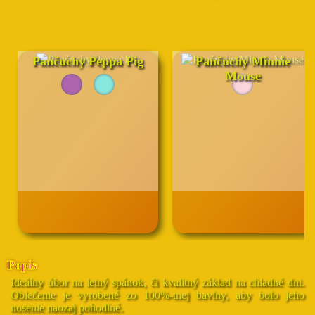
Pančuchy Peppa Pig
Pančuchy Minnie
Mouse
Popis
Ideálny úbor na letný spánok, či kvalitný základ na chladné dni.
Oblečenie je vyrobené zo 100%-tnej bavlny, aby bolo jeho
nosenie naozaj pohodlné.