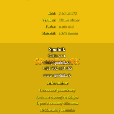
Kód:
2-09-38-372
Výrobca:
Minnie Mouse
Farba:
svetlo sivá
Materiál:
100% bavlna
Spodnik
Garia s.r.o.
info@spodnik.sk
+421 902 443 165
www.spodnik.sk
Informácie
Obchodné podmienky
Ochrana osobných údajov
Úprava ochrany súkromia
Reklamačný formulár