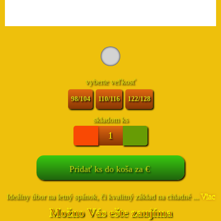
vyberte veľkosť
98/104
110/116
122/128
skladom
ks
Pridať
ks do koša za
€
Ideálny úbor na letný spánok, či kvalitný základ na chladné ...
Viac
Možno Vás ešte zaujíma