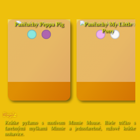
Pančuchy Peppa Pig
Pančuchy My Little
Pony
Popis
Krátke pyžamo s motívom Minnie Mouse. Biele tričko s
farebnými myškami Minnie a jednofarebné, ružové krátke
nohavice.