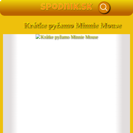
Krátke pyžamo Minnie Mouse