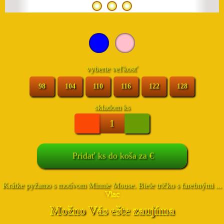
vyberte veľkosť
98
104
110
116
122
128
skladom
ks
Pridať
ks do koša za
€
Krátke pyžamo s motívom Minnie Mouse. Biele tričko s farebnými ...
Viac
Možno Vás ešte zaujíma