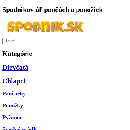
Spodnikov úľ pančúch a ponožiek
Kategórie
Dievčatá
Chlapci
Pančuchy
Ponožky
Pyžamo
Spodné prádlo