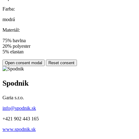
Farba:
modrá
Materiál:
75% bavlna
20% polyester
5% elastan
Open consent modal
Reset consent
Spodnik
Garia s.r.o.
info@spodnik.sk
+421 902 443 165
www.spodnik.sk