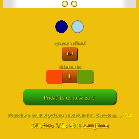
vyberte veľkosť
104
skladom
ks
Pridať
ks do koša za
€
Pohodlné a kvalitné pyžamo s motívom F.C. Barcelona. ...
Viac
Možno Vás ešte zaujíma