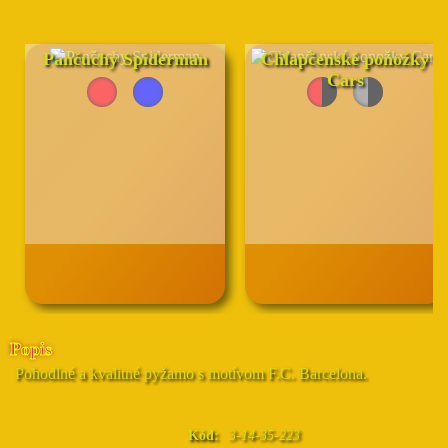
Pančuchy Spiderman
Chlapčenské ponožky
Cars
Popis
Pohodlné a kvalitné pyžamo s motívom F.C. Barcelona.
Kód:
3-14-35-223