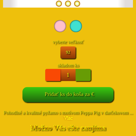
vyberte veľkosť
92
skladom
ks
Pridať
ks do koša za
€
Pohodlné a kvalitné pyžamo s motívom Peppa Pig v darčekovom ...
Viac
Možno Vás ešte zaujíma