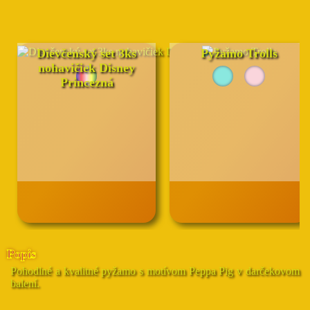
Dievčenský set 3ks
Pyžamo Trolls
nohavičiek Disney
Princezná
Popis
Pohodlné a kvalitné pyžamo s motívom Peppa Pig v darčekovom
balení.