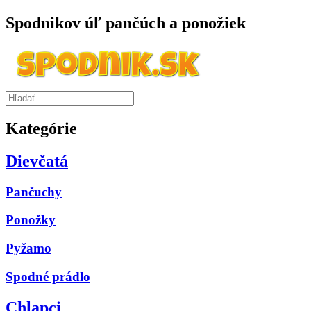
Spodnikov úľ pančúch a ponožiek
Kategórie
Dievčatá
Pančuchy
Ponožky
Pyžamo
Spodné prádlo
Chlapci