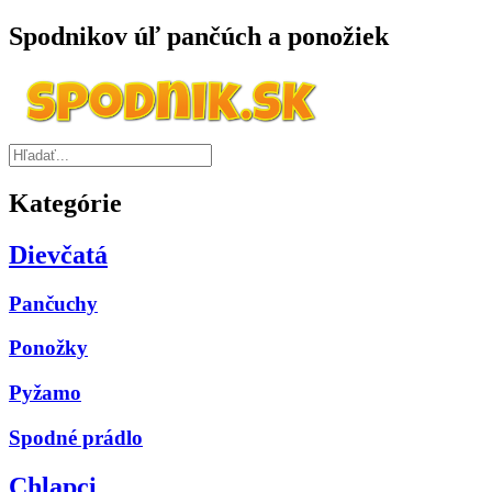
Spodnikov úľ pančúch a ponožiek
Kategórie
Dievčatá
Pančuchy
Ponožky
Pyžamo
Spodné prádlo
Chlapci