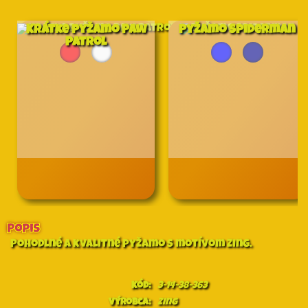
Krátke pyžamo Paw
Pyžamo Spiderman
Patrol
Popis
Pohodlné a kvalitné pyžamo s motívom Zing.
Kód:
3-14-38-363
Výrobca:
Zing