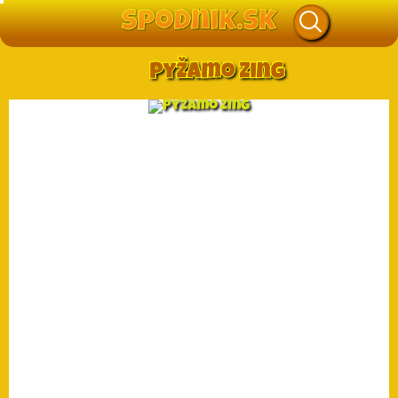
Pyžamo Zing