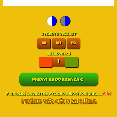
vyberte veľkosť
98
104
110
skladom
ks
Pridať
ks do koša za
€
Pohodlné a kvalitné pyžamo s motívom Zing. ...
Viac
Možno Vás ešte zaujíma