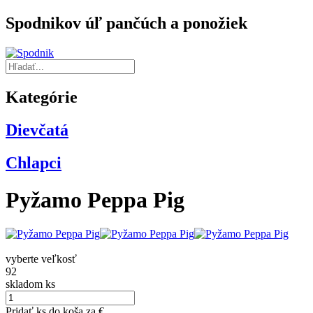
Spodnikov úľ pančúch a ponožiek
Kategórie
Dievčatá
Chlapci
Pyžamo Peppa Pig
vyberte veľkosť
92
skladom
ks
Pridať
ks do koša za
€